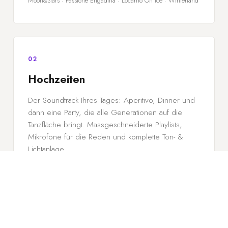
Moon&Stars · Passione Engadina · Locarno On Ice · Winterland
02
Hochzeiten
Der Soundtrack Ihres Tages: Aperitivo, Dinner und
dann eine Party, die alle Generationen auf die
Tanzfläche bringt. Massgeschneiderte Playlists,
Mikrofone für die Reden und komplette Ton- &
Lichtanlage.
Brissago-Inseln · Villa Sassa · Castello Sasso Corbaro · Losone ·
Lugano · Mailand