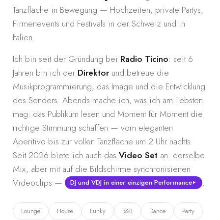
Tanzfläche in Bewegung — Hochzeiten, private Partys,
Firmenevents und Festivals in der Schweiz und in
Italien.
Ich bin seit der Gründung bei
Radio Ticino
: seit 6
Jahren bin ich der
Direktor
und betreue die
Musikprogrammierung, das Image und die Entwicklung
des Senders. Abends mache ich, was ich am liebsten
mag: das Publikum lesen und Moment für Moment die
richtige Stimmung schaffen — vom eleganten
Aperitivo bis zur vollen Tanzfläche um 2 Uhr nachts.
Seit 2026 biete ich auch das
Video Set
an: derselbe
Mix, aber mit auf die Bildschirme synchronisierten
Videoclips —
.
DJ und VDJ in einer einzigen Performance
Lounge
House
Funky
R&B
Dance
Party